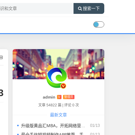
搜索一下
3
admin
V
管理员
文章 54822 篇
|
评论 0 次
最新文章
升级版黄品汇MBA，开拓网络营销新思路
01/13
最全手信短视频制作APP推荐，手机版下载来自各类特色平台！
01/13