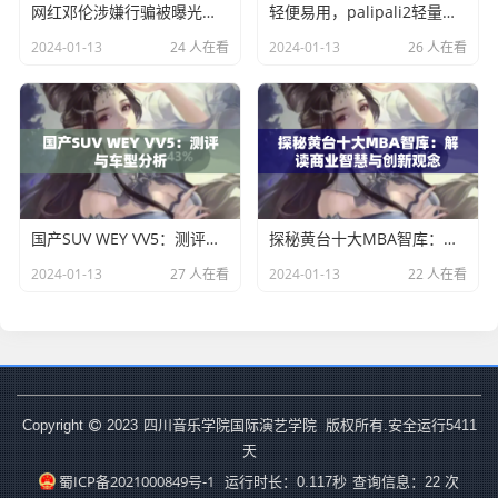
网红邓伦涉嫌行骗被曝光，涉及金额上百万元
轻便易用，palipali2轻量版正式发布
2024-01-13
24 人在看
2024-01-13
26 人在看
国产SUV WEY VV5：测评与车型分析
探秘黄台十大MBA智库：解读商业智慧与创新观念
2024-01-13
27 人在看
2024-01-13
22 人在看
四川音乐学院国际演艺学院
Copyright
2023
版权所有.安全运行
5411
天
蜀ICP备2021000849号-1
运行时长：0.117秒
查询信息：22 次