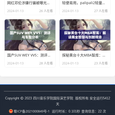
网红邓伦涉嫌行骗被曝光，涉及金额上百万元
轻便易用，palipali2轻量版正式发布
2024-01-13
26 人在看
2024-01-13
27 人在看
国产SUV WEY VV5：测评与车型分析
探秘黄台十大MBA智库：解读商业智慧与创新观念
2024-01-13
28 人在看
2024-01-13
23 人在看
四川音乐学院国际演艺学院
Copyright
2023
版权所有.安全运行
5412
天
蜀ICP备2021000849号-1
运行时长：0.101秒
查询信息：22 次